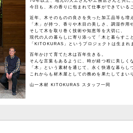
70年以上、地元の大工さんや工務店さんと共に
今日も、木の香りに包まれて仕事ができている
近年、木そのものの良さを失った加工品等も増
「木」が持つ、香りや木目の美しさ、調湿作用
そして木を取り巻く技術や知恵等を大切に、
現代の人の暮らしに寄り添って「木と暮らすこ
「KITOKURAS」というプロジェクトは生まれ
百年かけて育てた木は百年生きる。
そんな言葉もあるように、時が経つ程に美しく
「木」という素材を通じて、永く快適な暮らし
これからも材木屋としての務めを果たしてまい
山一木材 KITOKURAS スタッフ一同