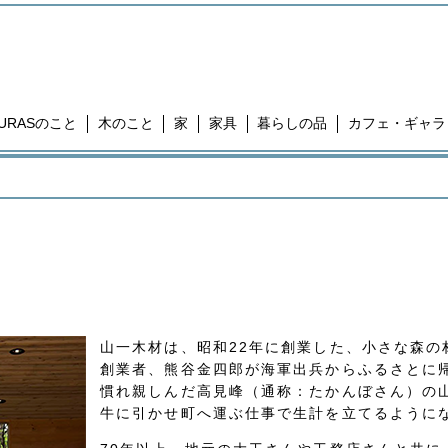
KURASのこと
木のこと
家
家具
暮らしの品
カフェ・ギャラ
山一木材は、昭和22年に創業した、小さな森の
創業者、熊谷金四郎が海軍出兵からふるさとに
慣れ親しんだ高見峰（通称：たかんぼさん）の
牛に引かせ町へ運ぶ仕事で生計を立てるように